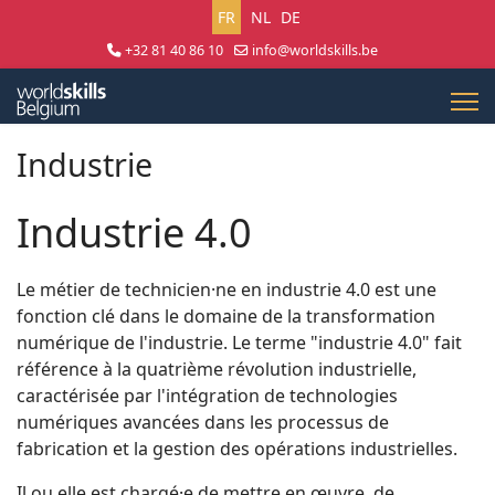
Sélectionnez votre langue
FR
NL
DE
+32 81 40 86 10
info@worldskills.be
Lun - Jeu 8:30 - 17:00 | Ven 8:30 - 15:00
Industrie
Industrie 4.0
Le métier de technicien·ne en industrie 4.0 est une
fonction clé dans le domaine de la transformation
numérique de l'industrie. Le terme "industrie 4.0" fait
référence à la quatrième révolution industrielle,
caractérisée par l'intégration de technologies
numériques avancées dans les processus de
fabrication et la gestion des opérations industrielles.
Il ou elle est chargé·e de mettre en œuvre, de