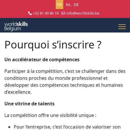
Sélectionnez votre langue
FR
NL
DE
+32 81 40 86 10
info@worldskills.be
Lun - Jeu 8:30 - 17:00 | Ven 8:30 - 15:00
Pourquoi s’inscrire ?
Un accélérateur de compétences
Participer à la compétition, c’est se challenger dans des
conditions proches du monde professionnel et
développer des compétences techniques et humaines
d’excellence.
Une vitrine de talents
La compétition offre une visibilité unique :
Pour l’entreprise, c’est l’occasion de valoriser son