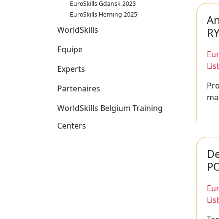
EuroSkills Gdansk 2023
EuroSkills Herning 2025
A
WorldSkills
R
Equipe
Eur
Li
Experts
Pro
Partenaires
ma
WorldSkills Belgium Training
Centers
De
P
Eur
Li