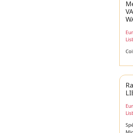
Me
V
W
Eur
Li
Coi
Ra
L
Eur
Li
Spé
Mic