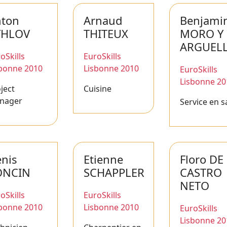
nton
Arnaud
Benjami
YHLOV
THITEUX
MORO Y
ARGUEL
oSkills
EuroSkills
sbonne 2010
Lisbonne 2010
EuroSkills
Lisbonne 20
ject
Cuisine
nager
Service en s
nis
Etienne
Floro DE
ONCIN
SCHAPPLER
CASTRO
NETO
oSkills
EuroSkills
sbonne 2010
Lisbonne 2010
EuroSkills
Lisbonne 20