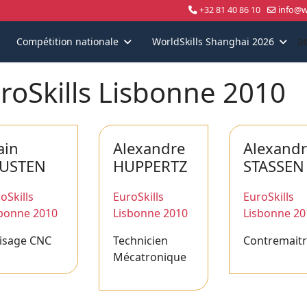
+32 81 40 86 10
info@wo
a
Compétition nationale
WorldSkills Shanghai 2026
roSkills Lisbonne 2010
ain
Alexandre
Alexand
OUSTEN
HUPPERTZ
STASSEN
oSkills
EuroSkills
EuroSkills
sbonne 2010
Lisbonne 2010
Lisbonne 20
isage CNC
Technicien
Contremait
Mécatronique