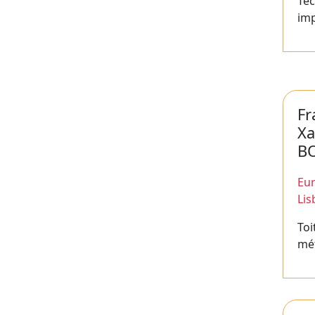
Tec
im
Fr
Xa
B
Eur
Li
Toi
mét