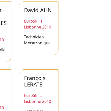
n
David AHN
EuroSkills
LES
Lisbonne 2010
Technicien
10
Mécatronique
alle
François
LERATE
EuroSkills
Lisbonne 2010
10