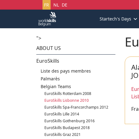
Sélectionnez votre langue
FR
NL
DE
Startech's Days
Eu
">
ABOUT US
EuroSkills
Al
Liste des pays membres
J
Palmarès
Belgian Teams
Eur
EuroSkills Rotterdam 2008
Li
EuroSkills Lisbonne 2010
EuroSkills Spa-Francorchamps 2012
Fra
EuroSkills Lille 2014
EuroSkills Gothenburg 2016
EuroSkills Budapest 2018
EuroSkills Graz 2021