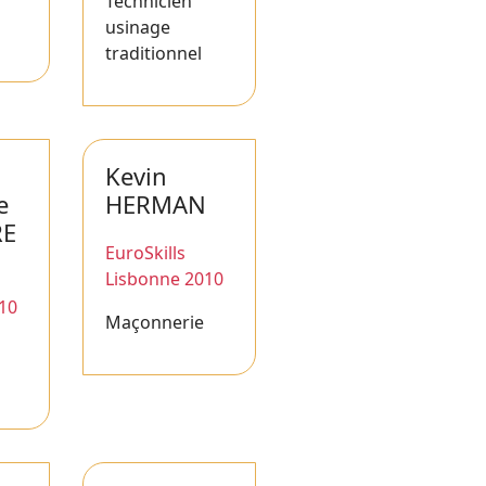
Technicien
usinage
traditionnel
Kevin
e
HERMAN
RE
EuroSkills
Lisbonne 2010
10
Maçonnerie