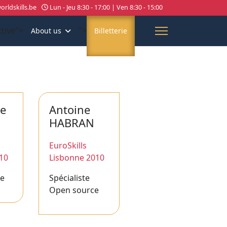
rldskills.be
Lun - Jeu 8:30 - 17:00 | Ven 8:30 - 15:00
ctive">
">
About us
Billetterie
re
Antoine
HABRAN
EuroSkills
10
Lisbonne 2010
re
Spécialiste
Open source