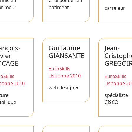
hnicien
Charpentier en
primeur
batîment
carreleur
ançois-
Guillaume
Jean-
vier
GIANSANTE
Cristoph
OCAGE
GREGOI
EuroSkills
Lisbonne 2010
oSkills
EuroSkills
sbonne 2010
Lisbonne 20
web designer
ture
spécialiste
allique
CISCO