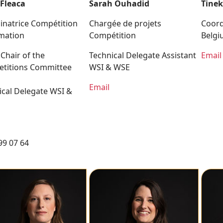
 Fleaca
Sarah Ouhadid
Tine
inatrice Compétition
Chargée de projets
Coord
mation
Compétition
Belgi
 Chair of the
Technical Delegate Assistant
Email
titions Committee
WSI & WSE
Email
ical Delegate WSI &
99 07 64