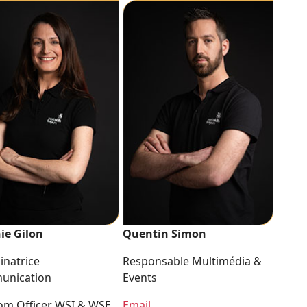
nie Gilon
Quentin Simon
inatrice
Responsable Multimédia &
unication
Events
m Officer WSI & WSE
Email