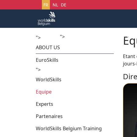
Sélectionnez votre langue
FR
NL
DE
Eq
">
Accueil
Startech's Days
">
ABOUT US
Etant 
EuroSkills
jours-
">
Dir
WorldSkills
Equipe
Experts
Partenaires
WorldSkills Belgium Training