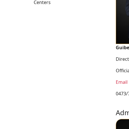
Centers
Guibe
Direc
Offic
Email
0473/
Adm