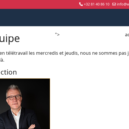
+32 81 40 86 10
info@wo
uipe
">
a
Compétition nationale
WorldSkills Shanghai 2026
en télétravail les mercredis et jeudis, nous ne sommes pas jo
là.
ection