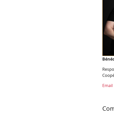
Bénéd
Respo
Coopé
Email
Com