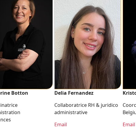
rine Botton
Delia Fernandez
Krist
inatrice
Collaboratrice RH & juridico
Coord
istration
administrative
Belgi
ances
Email
Email