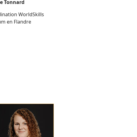
ke Tonnard
ination WorldSkills
um en Flandre