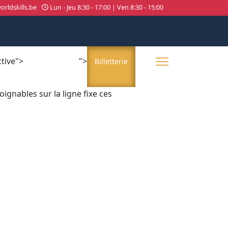
rldskills.be
Lun - Jeu 8:30 - 17:00 | Ven 8:30 - 15:00
ctive">
">
About us
Billetterie
ignables sur la ligne fixe ces