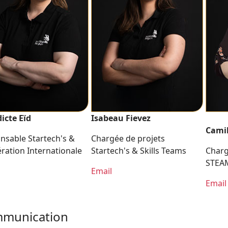
icte Eïd
Isabeau Fievez
Camil
nsable Startech's &
Chargée de projets
ration Internationale
Startech's & Skills Teams
Charg
STEA
Email
Email
munication