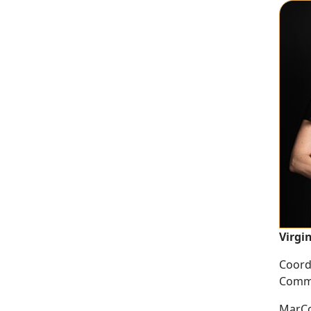
Virgi
Coord
Comm
MarCo