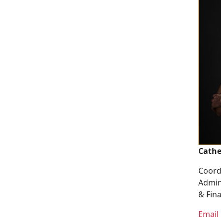
Cathe
Coord
Admin
& Fin
Email