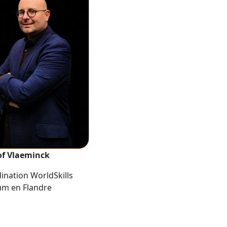
of Vlaeminck
ination WorldSkills
um en Flandre