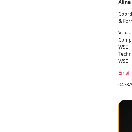
Alina
Coord
& For
Vice –
Compe
WSE
Techn
WSE
Email
0478/