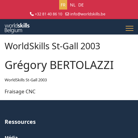
Sélectionnez votre langue
FR
NL
DE
+32 81 40 86 10
info@worldskills.be
Lun - Jeu 8:30 - 17:00 | Ven 8:30 - 15:00
WorldSkills St-Gall 2003
Grégory BERTOLAZZI
WorldSkills St-Gall 2003
Fraisage CNC
Ressources
Média