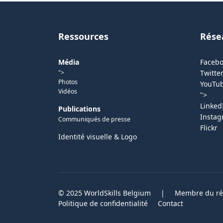
Ressources
Rése
Média
Faceb
">
Twitter
Photos
YouTu
Vidéos
">
Linked
Publications
Insta
Communiqués de presse
Flickr
Identité visuelle & Logo
© 2025 WorldSkills Belgium
|
Membre du rés
Politique de confidentialité
Contact