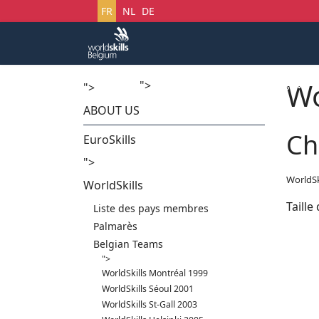
Sélectionnez votre langue
FR
NL
DE
Wo
">
Accueil
Startech's Days
">
ABOUT US
Ch
EuroSkills
">
WorldSk
WorldSkills
Taille
Liste des pays membres
Palmarès
Belgian Teams
">
WorldSkills Montréal 1999
WorldSkills Séoul 2001
WorldSkills St-Gall 2003