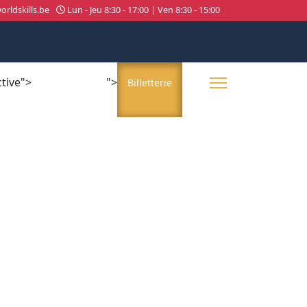
rldskills.be
Lun - Jeu 8:30 - 17:00 | Ven 8:30 - 15:00
ctive">
">
About us
Billetterie