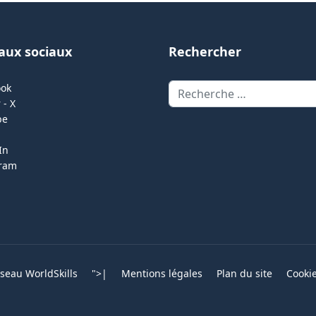
aux sociaux
Rechercher
Rechercher
ook
 - X
be
In
gram
eau WorldSkills
">
|
Mentions légales
Plan du site
Cooki