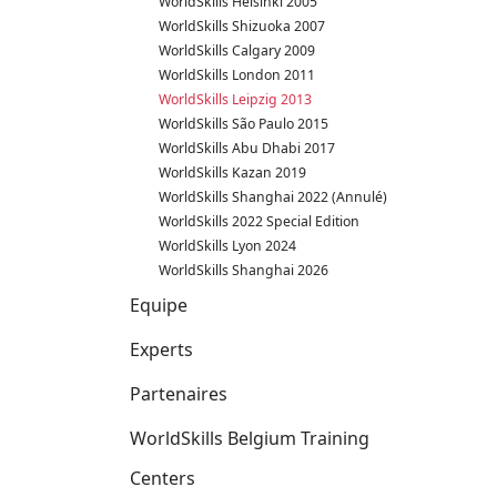
WorldSkills Helsinki 2005
WorldSkills Shizuoka 2007
WorldSkills Calgary 2009
WorldSkills London 2011
WorldSkills Leipzig 2013
WorldSkills São Paulo 2015
WorldSkills Abu Dhabi 2017
WorldSkills Kazan 2019
WorldSkills Shanghai 2022 (Annulé)
WorldSkills 2022 Special Edition
WorldSkills Lyon 2024
WorldSkills Shanghai 2026
Equipe
Experts
Partenaires
WorldSkills Belgium Training
Centers