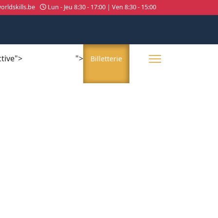
rldskills.be
Lun - Jeu 8:30 - 17:00 | Ven 8:30 - 15:00
ctive">
">
About us
Billetterie