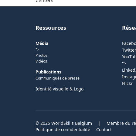
Centers
Ressources
Rése
Média
Faceb
">
Twitter
Photos
YouTu
Vidéos
">
Linked
Publications
Insta
Communiqués de presse
Flickr
Identité visuelle & Logo
© 2025 WorldSkills Belgium
|
Membre du rés
Politique de confidentialité
Contact