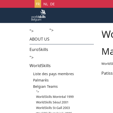
Sélectionnez votre langue
FR
NL
DE
Wo
">
Accueil
Startech's Days
">
ABOUT US
Ma
EuroSkills
">
WorldSk
WorldSkills
Patiss
Liste des pays membres
Palmarès
Belgian Teams
">
WorldSkills Montréal 1999
WorldSkills Séoul 2001
WorldSkills St-Gall 2003