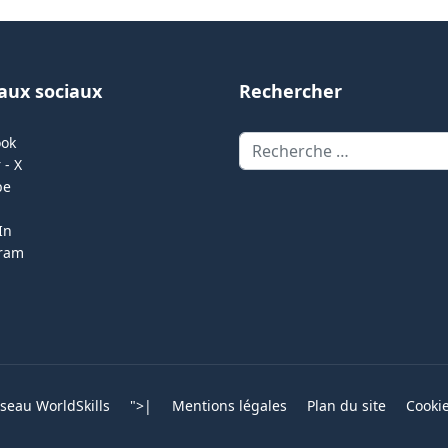
aux sociaux
Rechercher
Rechercher
ook
 - X
be
In
gram
eau WorldSkills
">
|
Mentions légales
Plan du site
Cooki