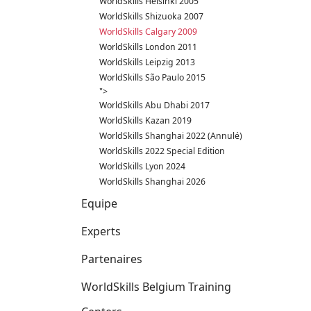
WorldSkills Helsinki 2005
WorldSkills Shizuoka 2007
WorldSkills Calgary 2009
WorldSkills London 2011
WorldSkills Leipzig 2013
WorldSkills São Paulo 2015
">
WorldSkills Abu Dhabi 2017
WorldSkills Kazan 2019
WorldSkills Shanghai 2022 (Annulé)
WorldSkills 2022 Special Edition
WorldSkills Lyon 2024
WorldSkills Shanghai 2026
Equipe
Experts
Partenaires
WorldSkills Belgium Training