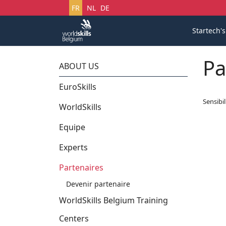
Sélectionnez votre langue
FR
NL
DE
Startech'
Pa
ABOUT US
EuroSkills
Sensibi
WorldSkills
Equipe
Experts
Partenaires
Devenir partenaire
WorldSkills Belgium Training
Centers