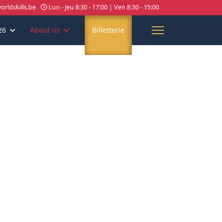
rldskills.be
Lun - Jeu 8:30 - 17:00 | Ven 8:30 - 15:00
">
26
About us
Billetterie