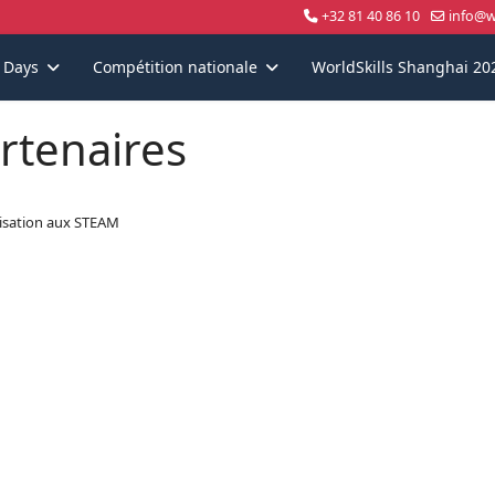
+32 81 40 86 10
info@wo
s Days
Compétition nationale
WorldSkills Shanghai 20
rtenaires
lisation aux STEAM