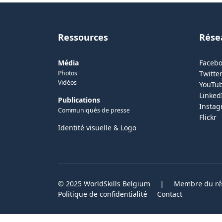
Ressources
Rése
Média
Faceb
Photos
Twitter
Vidéos
YouTu
Linked
Publications
Insta
Communiqués de presse
Flickr
Identité visuelle & Logo
© 2025 WorldSkills Belgium
|
Membre du rés
Politique de confidentialité
Contact