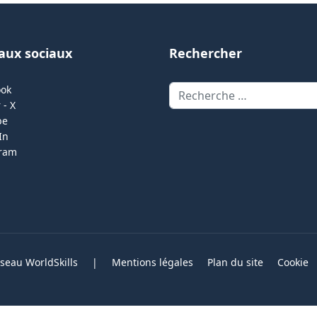
aux sociaux
Rechercher
Rechercher
ook
 - X
be
In
gram
eau WorldSkills
|
Mentions légales
Plan du site
Cookie