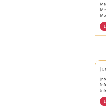
Mé
Me
Me
L
Jo
Inf
Inf
Inf
L