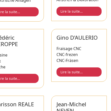
ktrische Anlagen
Lire la suite...
ire la suite...
édéric
Gino D'AULERIO
EROPPE
Fraisage CNC
CNC-frezen
sine
CNC-Fräsen
k
che
Lire la suite...
ire la suite...
risson REALE
Jean-Michel
NEVEN