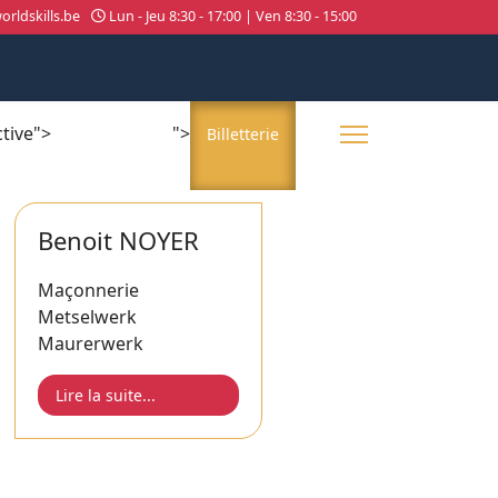
rldskills.be
Lun - Jeu 8:30 - 17:00 | Ven 8:30 - 15:00
ctive">
">
About us
Billetterie
Benoit NOYER
Maçonnerie
Metselwerk
Maurerwerk
Lire la suite...