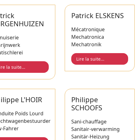
trick
Patrick ELSKENS
ERGENHUIZEN
Mécatronique
Mechatronica
nuiserie
Mechatronik
hrijnwerk
tischlerei
Lire la suite...
ire la suite...
ilippe L'HOIR
Philippe
SCHOOFS
duite Poids Lourd
achtwagenbestuurder
Sani-chauffage
w-Fahrer
Sanitair-verwarming
Sanitär-Heizung