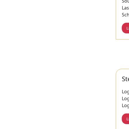
So
La
Sc
L
St
Log
Log
Log
L