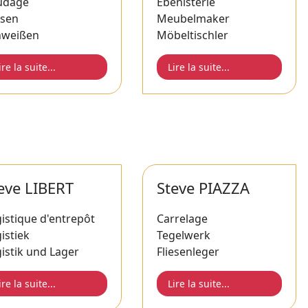
udage
Ebénisterie
ssen
Meubelmaker
hweißen
Möbeltischler
ire la suite...
Lire la suite...
eve LIBERT
Steve PIAZZA
istique d'entrepôt
Carrelage
istiek
Tegelwerk
istik und Lager
Fliesenleger
ire la suite...
Lire la suite...