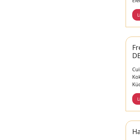
Ele
L
Fr
D
Cui
Ko
Kü
L
Ha