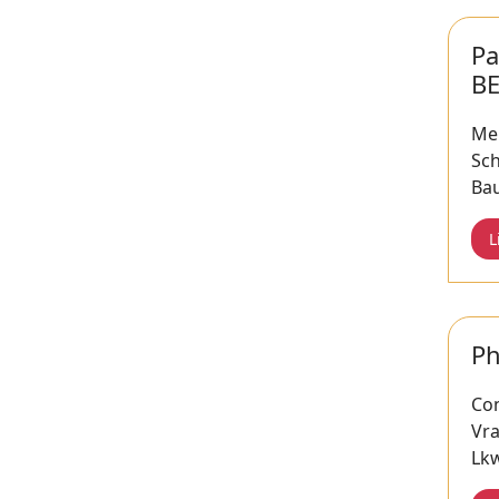
Pa
B
Me
Sc
Bau
L
Ph
Con
Vr
Lk