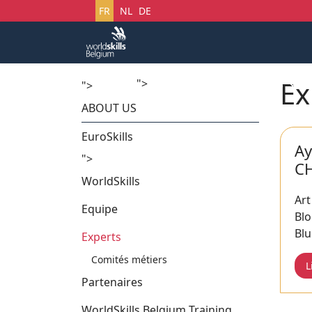
Sélectionnez votre langue
FR
NL
DE
Ex
">
Accueil
Startech's Days
">
ABOUT US
EuroSkills
Ay
">
C
WorldSkills
Art
Equipe
Bl
Bl
Experts
Comités métiers
L
Partenaires
WorldSkills Belgium Training