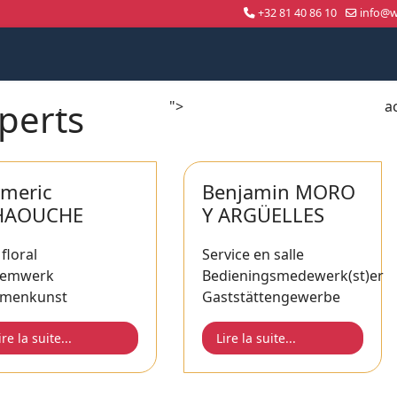
+32 81 40 86 10
info@wo
perts
">
a
Compétition nationale
WorldSkills Shanghai 2026
meric
Benjamin MORO
HAOUCHE
Y ARGÜELLES
 floral
Service en salle
oemwerk
Bedieningsmedewerk(st)er
umenkunst
Gaststättengewerbe
ire la suite...
Lire la suite...