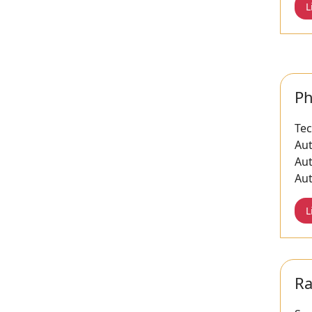
L
Ph
Te
Au
Au
Au
L
Ra