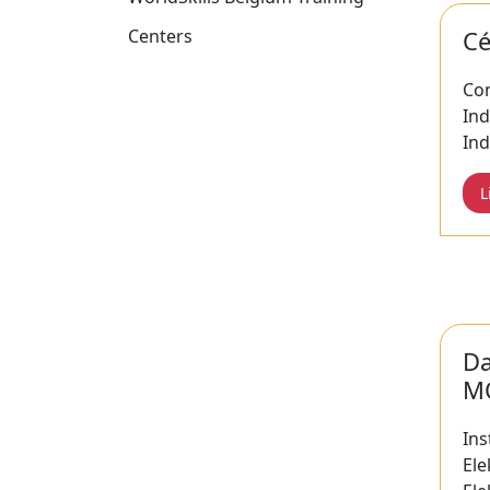
Centers
Cé
Con
Ind
Ind
L
D
M
Ins
Ele