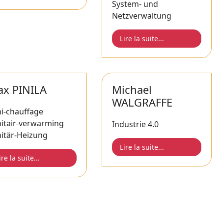
System- und
Netzverwaltung
Lire la suite...
x PINILA
Michael
WALGRAFFE
i-chauffage
nitair-verwarming
Industrie 4.0
itär-Heizung
Lire la suite...
ire la suite...