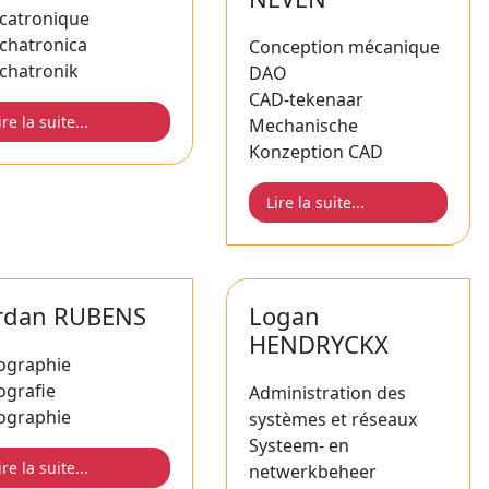
catronique
chatronica
Conception mécanique
chatronik
DAO
CAD-tekenaar
ire la suite...
Mechanische
Konzeption CAD
Lire la suite...
rdan RUBENS
Logan
HENDRYCKX
ographie
ografie
Administration des
ographie
systèmes et réseaux
Systeem- en
ire la suite...
netwerkbeheer